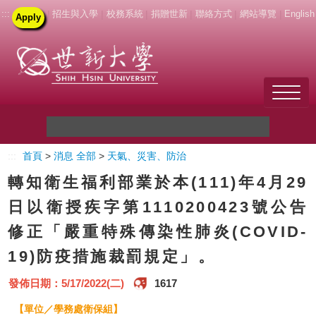
:::
|
招生與入學
|
校務系統
|
捐贈世新
|
聯絡方式
|
網站導覽
|
English
Apply
Welcome to SHU
:::
首頁
>
消息 全部
>
天氣、災害、防治
關於世新
轉知衛生福利部業於本(111)年4月29
未來學生
日以衛授疾字第1110200423號公告
修正「嚴重特殊傳染性肺炎(COVID-
新生
19)防疫措施裁罰規定」。
在校生
發佈日期：5/17/2022(二)
1617
教職員
【單位／學務處衛保組】