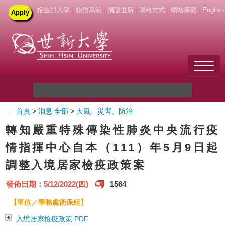
:::
|
招生與入學
|
校務系統
|
捐贈世新
|
聯絡方式
|
網站導覽
|
English
Apply
Welcome to SHU
:::
首頁
>
消息 全部
>
天氣、災害、防治
關於世新
轉知嚴重特殊傳染性肺炎中央流行疫
未來學生
情指揮中心自本（111）年5月9日起
調整入境居家檢疫政策案
新生
發佈日期：5/12/2022(四)
1564
在校生
【單位／學務處衛保組】
教職員
入境居家檢疫政策.PDF