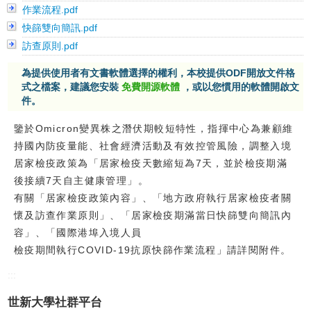
作業流程.pdf
校友
快篩雙向簡訊.pdf
訪查原則.pdf
媒體
為提供使用者有文書軟體選擇的權利，本校提供ODF開放文件格
式之檔案，建議您安裝
免費開源軟體
，或以您慣用的軟體開啟文
件。
鑒於Omicron變異株之潛伏期較短特性，指揮中心為兼顧維
持國內防疫量能、社會經濟活動及有效控管風險，調整入境
居家檢疫政策為「居家檢疫天數縮短為7天，並於檢疫期滿
後接續7天自主健康管理」。
有關「居家檢疫政策內容」、「地方政府執行居家檢疫者關
懷及訪查作業原則」、「居家檢疫期滿當日快篩雙向簡訊內
容」、「國際港埠入境人員
檢疫期間執行COVID-19抗原快篩作業流程」請詳閱附件。
:::
世新大學社群平台