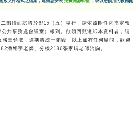
F開放文件格式之檔案，建議您安裝
免費開源軟體
，或以您慣用的軟體開
二階段面試將於6/15（五）舉行，請依照附件內指定報
02公共事務處會議室）報到。欲領回甄選紙本資料者，請
務處服務臺領取，逾期將統一銷毀。以上如有任何疑問，歡迎
機2182潘韜宇老師、分機2186張家瑀老師洽詢。