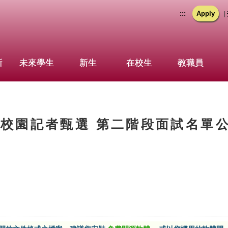
:::
Apply
|
新
未來學生
新生
在校生
教職員
學校園記者甄選 第二階段面試名單