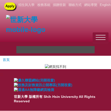
:::
|
招生與入學
|
校務系統
|
捐贈世新
|
聯絡方式
|
網站導覽
|
English
Apply
Welcome to SHU
首頁
關於世新
未來學生
:::
新生
世新大學 版權所有 Shih Hsin University All Rights
在校生
Reserved